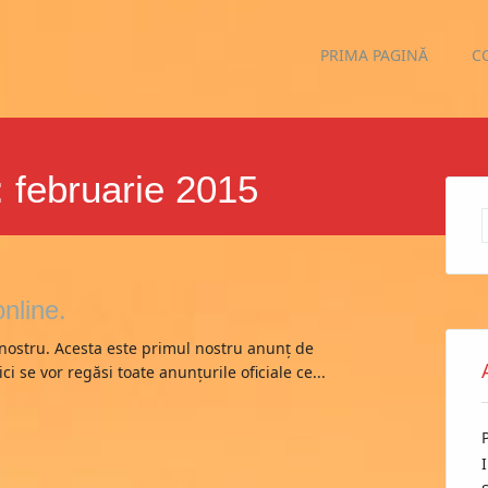
Main menu
Skip
PRIMA PAGINĂ
C
to
content
:
februarie 2015
online.
l nostru. Acesta este primul nostru anunț de
ici se vor regăsi toate anunțurile oficiale ce...