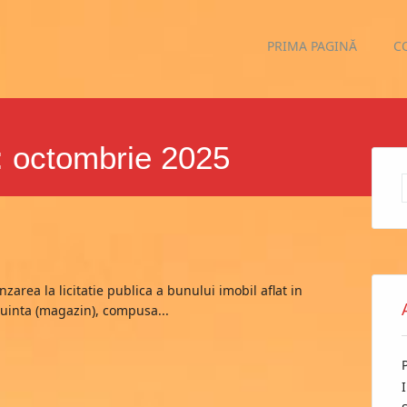
Main menu
Skip
PRIMA PAGINĂ
C
to
content
:
octombrie 2025
zarea la licitatie publica a bunului imobil aflat in
cuinta (magazin), compusa...