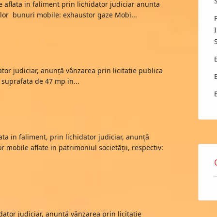
lata in faliment prin lichidator judiciar anunta
elor bunuri mobile: exhaustor gaze Mobi...
udiciar, anunţă vânzarea prin licitatie publica
 suprafata de 47 mp in...
 in faliment, prin lichidator judiciar, anunţă
r mobile aflate in patrimoniul societății, respectiv:
ator judiciar, anunţă vânzarea prin licitaţie