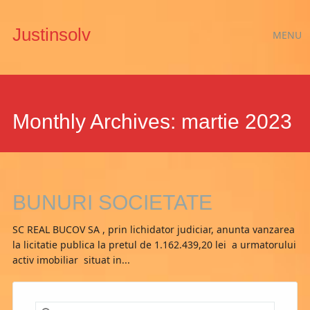
Main
Skip
Justinsolv
MENU
to
menu
content
Monthly Archives:
martie 2023
BUNURI SOCIETATE
SC REAL BUCOV SA , prin lichidator judiciar, anunta vanzarea
la licitatie publica la pretul de 1.162.439,20 lei a urmatorului
activ imobiliar situat in...