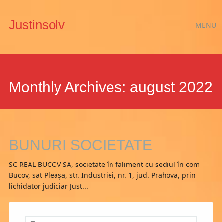
Main
Skip
Justinsolv
MENU
to
menu
content
Monthly Archives:
august 2022
BUNURI SOCIETATE
SC REAL BUCOV SA, societate în faliment cu sediul în com
Bucov, sat Pleaşa, str. Industriei, nr. 1, jud. Prahova, prin
lichidator judiciar Just...