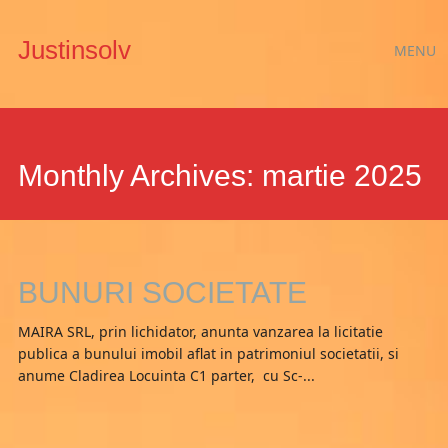
Main
Skip
Justinsolv
MENU
to
menu
content
Monthly Archives:
martie 2025
BUNURI SOCIETATE
MAIRA SRL, prin lichidator, anunta vanzarea la licitatie
publica a bunului imobil aflat in patrimoniul societatii, si
anume Cladirea Locuinta C1 parter, cu Sc-...