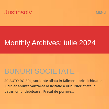
Main
Skip
Justinsolv
MENU
to
menu
content
Monthly Archives:
iulie 2024
BUNURI SOCIETATE
SC AUTO RO SRL, societate aflata in faliment, prin lichidator
judiciar anunta vanzarea la licitatie a bunurilor aflate in
patrimoniul debitoarei. Pretul de pornire...