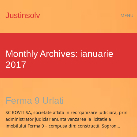
Main
Skip
Justinsolv
MENU
to
menu
content
Monthly Archives:
ianuarie
2017
Ferma 9 Urlati
SC ROVIT SA, societate aflata in reorganizare judiciara, prin
administrator judiciar anunta vanzarea la licitatie a
imobilului Ferma 9 – compusa din: constructii, Sopron...