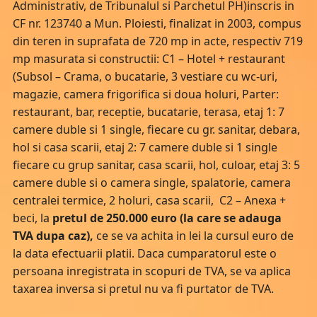
Administrativ, de Tribunalul si Parchetul PH)inscris in
CF nr. 123740 a Mun. Ploiesti, finalizat in 2003, compus
din teren in suprafata de 720 mp in acte, respectiv 719
mp masurata si constructii: C1 – Hotel + restaurant
(Subsol – Crama, o bucatarie, 3 vestiare cu wc-uri,
magazie, camera frigorifica si doua holuri, Parter:
restaurant, bar, receptie, bucatarie, terasa, etaj 1: 7
camere duble si 1 single, fiecare cu gr. sanitar, debara,
hol si casa scarii, etaj 2: 7 camere duble si 1 single
fiecare cu grup sanitar, casa scarii, hol, culoar, etaj 3: 5
camere duble si o camera single, spalatorie, camera
centralei termice, 2 holuri, casa scarii, C2 – Anexa +
beci, la
pretul de 250.000 euro (la care se adauga
TVA dupa caz),
ce se va achita in lei la cursul euro de
la data efectuarii platii. Daca cumparatorul este o
persoana inregistrata in scopuri de TVA, se va aplica
taxarea inversa si pretul nu va fi purtator de TVA.