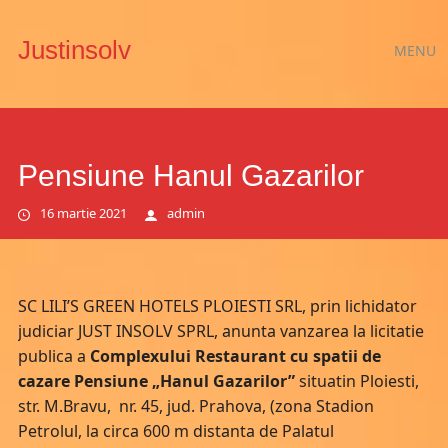
Main
Skip
Justinsolv
MENU
to
menu
content
Pensiune Hanul Gazarilor
16 martie 2021
admin
SC LILI’S GREEN HOTELS PLOIESTI SRL, prin lichidator
judiciar JUST INSOLV SPRL, anunta vanzarea la licitatie
publica a
Complexului Restaurant cu spatii de
cazare
Pensiune „Hanul Gazarilor”
situatin Ploiesti,
str. M.Bravu, nr. 45, jud. Prahova, (zona Stadion
Petrolul, la circa 600 m distanta de Palatul